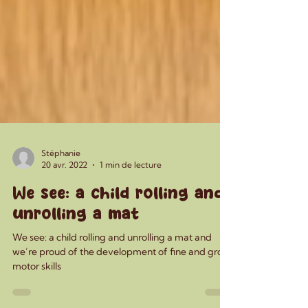
Stéphanie
20 avr. 2022
1 min de lecture
We see: a child rolling and
unrolling a mat
We see: a child rolling and unrolling a mat and