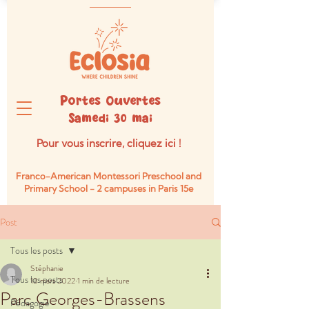
Portes Ouvertes
Samedi 30 mai
Pour vous inscrire, cliquez ici !
Franco-American Montessori Preschool and
Primary School -
2 campuses in Paris 15e
Post
Tous les posts
Stéphanie
Tous les posts
13 mars 2022
1 min de lecture
Parc Georges-Brassens
Pédagogie