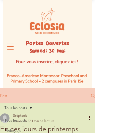
Portes Ouvertes
Samedi 30 mai
Pour vous inscrire, cliquez ici !
Franco-American Montessori Preschool and
Primary School -
2 campuses in Paris 15e
Post
Tous les posts
Stéphanie
Tous les posts
15 avr. 2022
1 min de lecture
En ces jours de printemps
Pédagogie