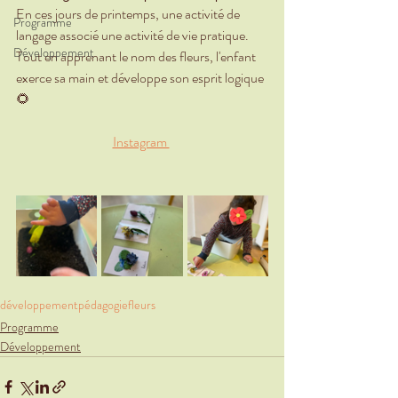
En ces jours de printemps, une activité de 
Programme
langage associé une activité de vie pratique. 
Développement
Tout en apprenant le nom des fleurs, l'enfant 
exerce sa main et développe son esprit logique 
🌻
Instagram 
développement
pédagogie
fleurs
Programme
Développement