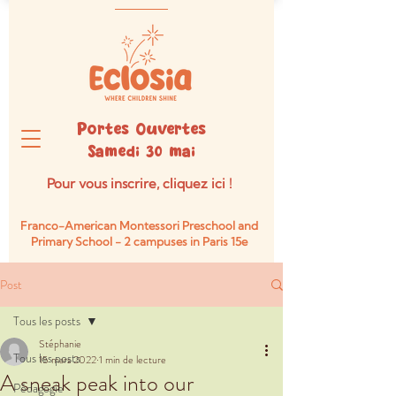
Portes Ouvertes
Samedi 30 mai
Pour vous inscrire, cliquez ici !
Franco-American Montessori Preschool and
Primary School -
2 campuses in Paris 15e
Post
Tous les posts
Stéphanie
Tous les posts
15 mars 2022
1 min de lecture
A sneak peak into our
Pédagogie