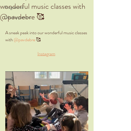
wonderful music classes with
Programme
@pavdebre 🥰
Développement
A sneak peak into our wonderful music classes 
with 
@pavdebre
 🥰
Instagram