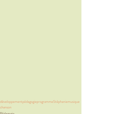
développement
pédagogie
programme
Stéphanie
musique
chanson
Pédagogie